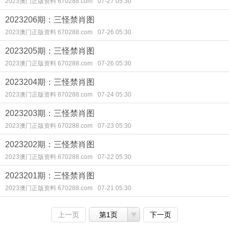
2023澳门正版资料 670288.com
07-27 05:30
2023206期：三怪禁肖图
2023澳门正版资料 670288.com
07-26 05:30
2023205期：三怪禁肖图
2023澳门正版资料 670288.com
07-26 05:30
2023204期：三怪禁肖图
2023澳门正版资料 670288.com
07-24 05:30
2023203期：三怪禁肖图
2023澳门正版资料 670288.com
07-23 05:30
2023202期：三怪禁肖图
2023澳门正版资料 670288.com
07-22 05:30
2023201期：三怪禁肖图
2023澳门正版资料 670288.com
07-21 05:30
上一页
第1页
下一页