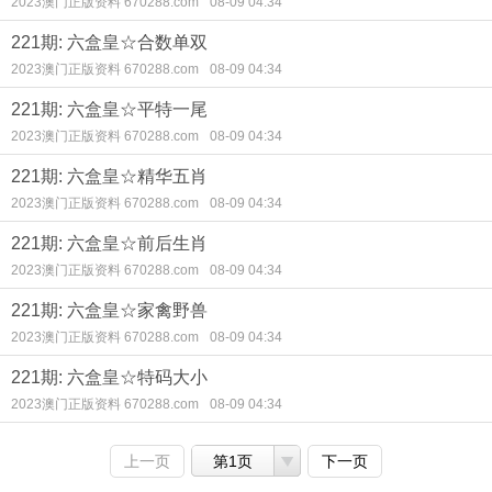
2023澳门正版资料 670288.com
08-09 04:34
221期: 六盒皇☆合数单双
2023澳门正版资料 670288.com
08-09 04:34
221期: 六盒皇☆平特一尾
2023澳门正版资料 670288.com
08-09 04:34
221期: 六盒皇☆精华五肖
2023澳门正版资料 670288.com
08-09 04:34
221期: 六盒皇☆前后生肖
2023澳门正版资料 670288.com
08-09 04:34
221期: 六盒皇☆家禽野兽
2023澳门正版资料 670288.com
08-09 04:34
221期: 六盒皇☆特码大小
2023澳门正版资料 670288.com
08-09 04:34
上一页
第1页
下一页