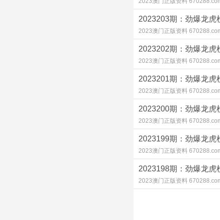
2023澳门正版资料 670288.co
2023203期：劲爆龙虎
2023澳门正版资料 670288.co
2023202期：劲爆龙虎
2023澳门正版资料 670288.co
2023201期：劲爆龙虎
2023澳门正版资料 670288.co
2023200期：劲爆龙虎
2023澳门正版资料 670288.co
2023199期：劲爆龙虎
2023澳门正版资料 670288.co
2023198期：劲爆龙虎
2023澳门正版资料 670288.co