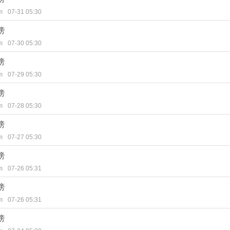
m
07-31 05:30
榜
m
07-30 05:30
榜
m
07-29 05:30
榜
m
07-28 05:30
榜
m
07-27 05:30
榜
m
07-26 05:31
榜
m
07-26 05:31
榜