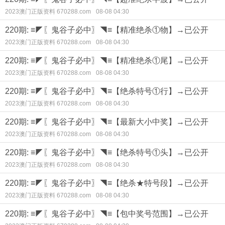
2023澳门正版资料 670288.com
08-08 04:30
220期: ≡◤〖鬼谷子必中〗◥≡【精准绝杀①物】→已公开
2023澳门正版资料 670288.com
08-08 04:30
220期: ≡◤〖鬼谷子必中〗◥≡【精准绝杀①尾】→已公开
2023澳门正版资料 670288.com
08-08 04:30
220期: ≡◤〖鬼谷子必中〗◥≡【绝杀特号①行】→已公开
2023澳门正版资料 670288.com
08-08 04:30
220期: ≡◤〖鬼谷子必中〗◥≡【最新大小中奖】→已公开
2023澳门正版资料 670288.com
08-08 04:30
220期: ≡◤〖鬼谷子必中〗◥≡【绝杀特号①头】→已公开
2023澳门正版资料 670288.com
08-08 04:30
220期: ≡◤〖鬼谷子必中〗◥≡【绝杀★特号段】→已公开
2023澳门正版资料 670288.com
08-08 04:30
220期: ≡◤〖鬼谷子必中〗◥≡【包中奖号范围】→已公开